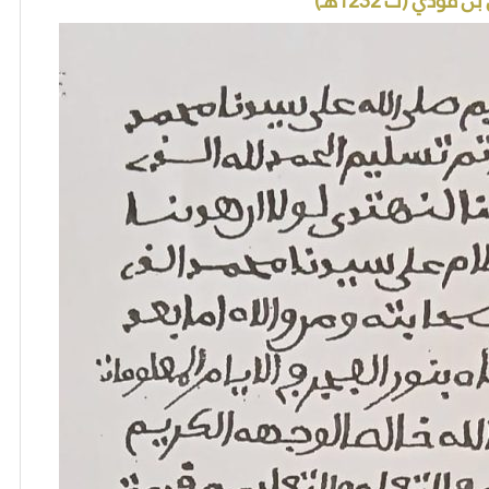
فودي (ت 1232هـ)