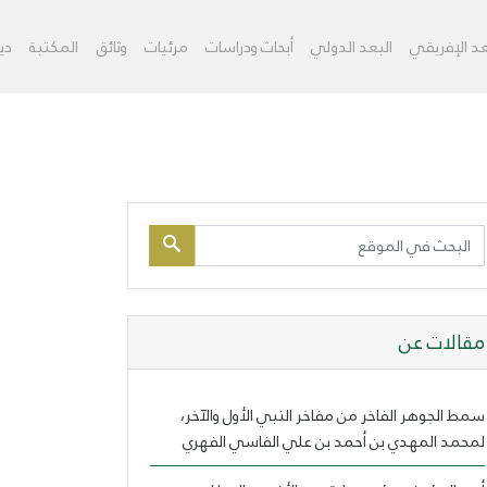
ﻌﺪ اﻹﻓﺭﻳﻘﻲ
اﻟﺒﻌﺪ اﻟﺪﻭﻟﻲ
أبحاث ودراسات
مرئيات
ﻭﺛﺎﺋﻖ
اﻟﻤﻜﺘﺒﺔ
دي
مقالات عن
سمط الجوهر الفاخر من مفاخر النبي الأول والآخر،
لمحمد المهدي بن أحمد بن علي الفاسي الفهري