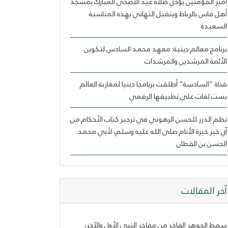
أمير المؤمنين يؤدي صلاة عيد الأضحى المبارك بمسجد
أهل فاس بالرباط ويتقبل التهاني بهذه المناسبة
السعيدة
برنامج معالم دينية: معهد محمد السادس لتكوين
الأئمة المرشدين والمرشدات
قناة “السادسة” أطلقت برنامجا دينيا لمغاربة العالم
بست لغات على تطبيقها الرقمي
نظم الدرر للحسن الرهوني في ترجيز كتاب الأحكام من
آي خير خيرة الأنام صلى الله عليه وسلم، لأبي محمد
الحسن بن القطان
ﺁﺧﺮ اﻟﻤﻘﺎﻻﺕ
سمط الجوهر الفاخر من مفاخر النبي الأول والآخر،