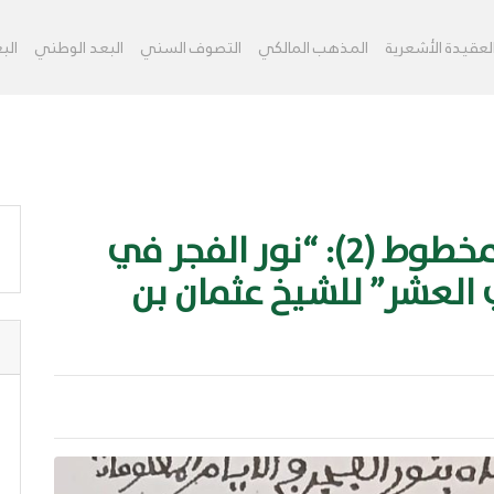
ﻟﻌﻘﻴﺪﺓ اﻷﺷﻌﺮﻳﺔ
اﻟﻤﺬﻫﺐ اﻟﻤﺎﻟﻜﻲ
اﻟﺘﺼﻮﻑ اﻟﺴﻨﻲ
البعد الوطني
اﻟﺒ
من درر التراث الإفريقي المخطوط (2): “نور الفجر في
ي العشر” للشيخ عثمان بن