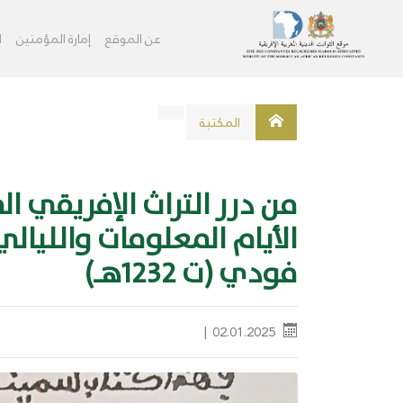
عن الموقع
ﺇﻣﺎﺭﺓ اﻟﻤﺆﻣﻨﻴﻦ
ا
اﻟﻤﻜﺘﺒﺔ
الأيام المعلومات والليال
فودي (ت 1232هـ)
‎|
02.01.2025