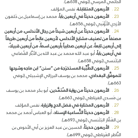
الحاتمي المُرسي (توفي 638هـ).
الأربعون المتقابلة
، نفس المؤلف.
الأربعون حديثاً في أربعين باباً
، محمد بن إسماعيل بن خَلفون
الأزدي الأَوْنَبي (توفي 656هـ).
الأربعون حديثاً عن أربعين شيخاً من رجال الأندلس، من أربعين
مصنفاً من تصنيف مشايخ الأندلس، لأربعين عالِماً من أربعين طريقاً
إلى أربعين تابعاً، عن أربعين صحابياً بأربعين اسماً، من أربعين قبيلاً،
في أربعين باباً،
أبو عبد الله محمد بن عبد الله بن الأبَّار القُضاعي
البَلَنسي (توفي 658هـ).
الأربعون الطِّبِّية المستخرَجة من “سنن” ابن ماجه وشرحها
للموفَّق البغدادي
، محمد بن يوسف البرزالي الإشبيلي (توفي
663هـ).
الأربعون حديثاً من رواية المُحَمَّدين
، أبو بكر محمد بن يوسف
بن مَسدي الغرناطي (توفي 663هـ).
الأربعون المختارة في فضل الحج والزيارة
، نفس المؤلف.
الأربعون حديثاً التُّساعية الإسناد
، أبو العباس أحمد بن محمد
بن الغَمَّاز البَلَنسي (توفي 693هـ).
الأربعون حديثاً
، الحسين بن عبد العزيز بن أبي الأحوص بن
النَّاظر الغَرناطي (توفي 699هـ).