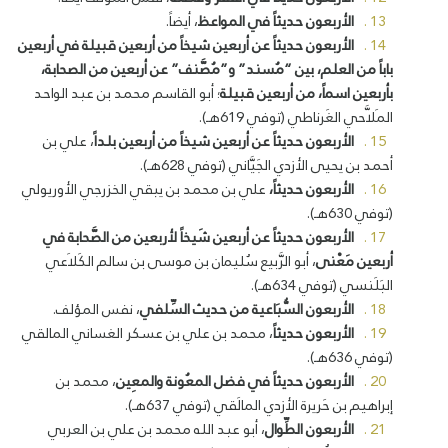
الأربعون حديثاً في المواعظ
، أيضاً.
الأربعون حديثاً عن أربعين شيخاً من أربعين قبيلة في أربعين
باباً من العلم، بين “مُسند” و”مُصَّنف” عن أربعين من الصحابة،
بأربعين اسماً، من أربعين قبيلة
؛ أبو القاسم محمد بن عبد الواحد
المَلاَّحي الغَرناطي (توفي 619هـ).
الأربعون حديثاً عن أربعين شيخاً من أربعين بلداً
، علي بن
أحمد بن يحيى الأزدي الجَيَّاني (توفي 628هـ).
الأربعون حديثاً،
علي بن محمد بن يبقي الخزرجي الأوريولي
(توفي 630هـ).
الأربعون حديثاً عن أربعين شَيخاً لأربعين من الصَّحابة في
أربعين مَعْنى
، أبو الرَّبيع سُليمان بن موسى بن سالم الكَلاَعي
البَلَنسي (توفي 634هـ).
الأربعون السُّبَاعية من حديث السِّلفي
، نفس المؤلف.
الأربعون حديثاً
، محمد بن علي بن عسكر الغساني المالقي
(توفي 636هـ).
الأربعون حديثاً في فضل المعُونة والمعِين
، محمد بن
إبراهيم بن حَريرة الأزدي المالَقي (توفي 637هـ).
الأربعون الطِّوال
، أبو عبد الله محمد بن علي بن العربي