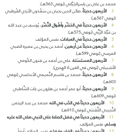
محمد بن على بن ياسرالجَيَّاني (توفي 563هـ).
الأربعون حديثاً
، صائن الدين يحيى بن سَعْدون الأزدي القُرطبي
(توفي 567هـ).
الأربعون حديثاً في الحَشْر وأهْوال النَّشْر
، يُوسف بن عبد الله
بن عَيَّاذ الرَّيِّي (توفي 575هـ).
الأربعون حديثاً في العبادات
، نفس المؤلف.
الأربعون حديثاً عن أربعين
، أحمد بن يحيى بن عميرة الضبي
المرسي (توفي 599هـ).
الأربعون المسلسَلة
، علي بن أحمد بن قنون الكُومي
الأشبيلي (توفي في القرن 6 الهجري).
الأربعون حديثاً
، محمد بن قاسم التَّميمي الأندلسي (توفي
603هـ).
الأربعون حديثاً
، أبو عمر أحمد بن هارون بن عَات الشَّاطبي
(توفي 609هـ).
الأربعون حديثاً في الحُب في الله
، محمد بن عبد الرحمن
التُّجيبي اللَّقَنتي (توفي 610هـ).
الأربعون حديثاً في فضل الصلاة على النبي صلى الله عليه
وسلم
، نفس المؤلف.
الأربعون حديثاً في الفقر وفضله
، نفس المؤلف أيضاً.