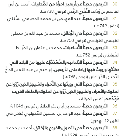
الأربعون حديثاً عن أربعين امرأة من الصَّحابيات
، أحمد بن أبي
القاسم بن وَدَاعة النِّفْري الرُّنْدي (توفي 738هـ).
الأربعون حديثاً
، عبد المهيمن بن محمد الحضرمي السَّبْتي
(توفي 749هـ).
الأربعون حديثاً في الرَّقائق
، محمد بن عبد الله بن منظور
القيسي الغرناطي (توفي 750هـ).
الأربعون حديثاً التُّساعيات
، محمد بن عثمان بن المُرابط
الغَرناطي (توفي 752هـ).
الأربعون حديثاً البُلدانية والمُسْتَدْرَك عليها من البلاد التي
دخلْتُها ورويتُ فيها زيادة على الأربعين
، إبراهيم بن عبد الله بن الحَاجِّ
النُّمَيري الغَرناطي (توفي 768هـ).
الأربعون حديثاً التي رويتُها عن الأُمراء والشيوخ الذين رَوَوا عن
الملوك والأمراء، والشيوخ الذين رَوَوا عن الملوك والخلفاء القريب
عَهْدُهم
، نفس المؤلف.
الأربعون حديثاً
، محمد بن أبي بكر الدلائي (توفي 1046ه).
الأربعون حديثاً
، عبد الواحد بن الحسين الصّنهاجي (عاش في
القرن 12 الهجري).
الأربعون حديثاً في الأصول والفروع والرَّقائق
، أحمد بن محمد
بن عجيبة الأنجري (توفي 1224هـ).