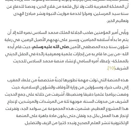
أن المملكة المغربية كانت ولا تزال قلعة من قلاع الدين، وحصنا للدفاع عن
سنة سيد المرسلين، ومركزا لخدمة مواريث النبوة ونشر مبادئ الهدى
وتعاليم الخير.
ويأبى أمير المؤمنين صاحب الجلالة الملك محمد السادس نصره الله إلا أن
يتم ما بدأه أسلافه الميامين، ويسير على نهجهم الأصيل الرصين، في رعاية
شؤون سنة جده المصطفى الأمين
صلى الله عليه وسلم
،
حيث قام أيده
الله -من بين ما قام به من إنجازات علمية ومعرفية رائدة في الحقل الديني
بالمملكة- بإعطاء أمره السامي لإنشاء منصة محمد السادس للحديث
الشريف
[10]
.
هذه المنصة التي تولت مهمة تطويرها لجنةٌ متخصصةٌ من علماء المغرب
إلى جانب خبراء ومسؤولين من وزارة الأوقاف والشؤون الإسلامية، حيث
وضعت برنامجا علميا دقيقا ومنضبطا، أشرفت من خلاله على جمع الحديث
الشريف من مدونات السنة، موجهة ثلة من المرشدات والمرشدين، لإنجاح
هذا المشروع العظيم، فشمرت هذه المجموعة عن سواعد الجد، وتفرغت
لإنجاز هذا العمل بكل جد وتفان حتى يكون مادة جاهزة على المنصة
الإلكترونية تنشر العلم الصحيح وتبدد كثيرا من الزيف والتضليل.