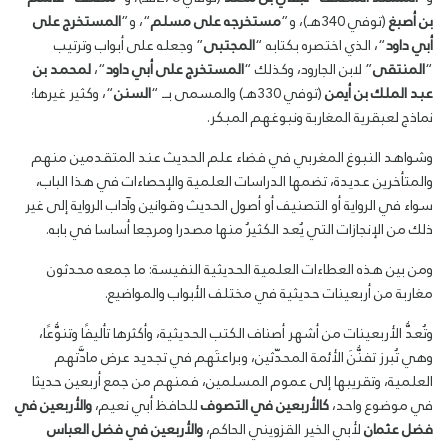
بن أصبغ
(توفي 340هـ)، و”
مستخرجه على مسلم
“، و”
المستخرج على
أبي داود
“، الذي اختصره بكتابه “
المجتبى
” وجعله على أبواب وترتيب
“
المنتقى
” لابن الجارود، وكذلك “
المستخرج على أبي داود
“،
لمحمد بن
عبد الملك بن أيمن
(توفي 330هـ) والمسمى بــ “
السنن
“، وكثير غيرها؛
نماذج لعبقرية المغاربة ونبوغهم المبكر.
وشواهد النبوغ المغربي في فضاء علم الحديث عند المتقدمين منهم
والمتأخرين عديدة، تضمها الدراسات العلمية والإحصاءات في هذا الباب،
سواء في الرواية أو التصنيف أو أصول الحديث وقوانين وآداب الرواية إلى غير
ذلك من الإنجازات التي يُعد الكثيرُ منها مصدرا ومرجعا أساسا في بابه.
ومن بين هذه العطاءات العلمية الحديثية النفيسة: ما جمعه محدثون
مغاربة من أربعينات حديثية في مختلف الأبواب والمواضيع.
وتُعدُّ الأربعينات من أشهر أصناف الكتب الحديثية، وأكثرها تأليفًا وتنوُّعًا،
وهي تُبرز تفنُّنَ الأئمة المحدّثين، وبراعتَهم في تجديد عرض مادَّتهم
العلمية، وتقريبها إلى عموم المسلمين، فمنهم من جمع أربعين حديثا
في موضوع واحد،
كالأربعين في التصوف
للحافظ أبي نعيم،
والأربعين في
فضل عثمان
لأبي الخير القزويني الحاكم،
والأربعين في فضل العباس