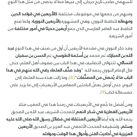
للسهمي صاحب تاريخ جرجان، إلى غيرها مما لا يحصى من مثل هذا النوع.
ومنهم من جمعها في موضوعات مختلفة؛
كالأربعين في قواعد الدين
ومهماته
للحافظ النووي، وهي المشهورة
بالأربعين النووية
، وكما صنع
الحافظ عبد الغافر الفارسي الذي جمع
أربعين حديثا في أمور مختلفة
من
أمور الشريعة.
وقد ذكر النووي في مقدمة الأربعين أن أول من صنف في هذا النوع
عبد
الله بن المبارك
، ثم محمد
بن أسلمة الطوسي
، ثم
الحسن بن سفيان
النسائي
، لتتوالى التصانيف في هذا الباب بين صفوف أهل العلم، حتى
قال الإمام النووي رحمه الله: “
وقد صنَّف العلماء رضي الله عنهم في هذا
الباب ما لا يُحصَى من المصنَّفات
“
[8]
، وما زالت هذه سنة العلماء إلى
اليوم، حتى أوصل بعضُ الباحثين المعاصرين الأربعيناتِ إلى ما يزيد على
خمسمائة كتاب
[9]
.
ومن أفضل ما جُمع في الأربعينات في زمننا هذا في المغرب مثلا
الأربعين الغمارية
في شكر النعم
للمحدث الشريف عبد الله بن الصديق
رحمه الله، وله أيضا
الأربعين المنتقاة في فضائل رسول الله صلى الله عليه
وسلم
، ولشقيقه المحدث الألمعي عبد العزيز بن الصديق
الأربعين
العزيزية في أحاديث الفتن وأحوال هذا الوقت وحوادثه
.