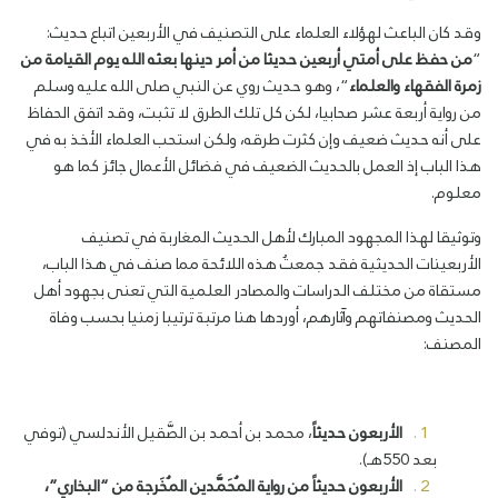
وقد كان الباعث لهؤلاء العلماء على التصنيف في الأربعين اتباع حديث:
“
من حفظ على أمتي أربعين حديثا من أمر دينها بعثه الله يوم القيامة من
زمرة الفقهاء والعلماء
“، وهو حديث روي عن النبي صلى الله عليه وسلم
من رواية أربعة عشر صحابيا، لكن كل تلك الطرق لا تثبت، وقد اتفق الحفاظ
على أنه حديث ضعيف وإن كثرت طرقه، ولكن استحب العلماء الأخذ به في
هذا الباب إذ العمل بالحديث الضعيف في فضائل الأعمال جائز كما هو
معلوم.
وتوثيقا لهذا المجهود المبارك لأهل الحديث المغاربة في تصنيف
الأربعينات الحديثية فقد جمعتُ هذه اللائحة مما صنف في هذا الباب،
مستقاة من مختلف الدراسات والمصادر العلمية التي تعنى بجهود أهل
الحديث ومصنفاتهم وآثارهم، أوردها هنا مرتبة ترتيبا زمنيا بحسب وفاة
المصنف:
الأربعون حديثاً
، محمد بن أحمد بن الصَّقيل الأندلسي (توفي
بعد 550هـ).
الأربعون حديثاً من رواية المُحَمَّدين المُخَرجة من “البخاري”،