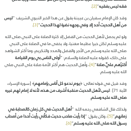
فقه
ليس
بفقيه
“
[2]
.
وقد كان الإمام سفيان بن عيينة يقول عن هذا الخبر النبوي الشريف: “
ليس
من
أهل
الحديث
أحد
إلا
وفي
وجهه
نضرة
لهذا الحديث
“
[3]
.
ولو لم يحصل لأهل الحديث من الفضل إلا كثرة الصلاة على النبي صلى الله
عليه وسلم لكان خيرا عظيما مغنيا، ولا يخفى ما في الصلاة على النبي
صلى الله عليه وسلم من الأجر والفضل والمدد والتكريم، وما أكثر الشواهد
على ذلك، كقوله عليه الصلاة والسلام: “
أولى
الناس
بي
يوم
القيامة
أكثرُهم
عليّ
صلا
ة
“
[4]
، وأهل الحديث هم أكثر الأمة صلاة على النبي صلى
الله عليه وسلم.
وقد قيل في قوله تعالى: ﴿
يوم
ندعو
كل
أناس
بإمامهم
﴾ [سورة الإسراء،
الآية: 71] :
ليس
لأهل
الحديث
منقبة
أشرف
من
هذه،
لأنه
لا
إمام
لهم
غيره
صلى
الله
عليه
وسلم
.
ولذلك قال الشافعي رحمه الله: “
أهل
الحديث
في
كل
زمان
كالصحابة
في
زمانهم
“
[5]
، وكان يقول: “
إذا
رأيت
صاحب
حديث
فكأني
رأيت
أحدا
من
أصحاب
رسول
الله
صلى
الله
عليه
وسلم
“
[6]
.