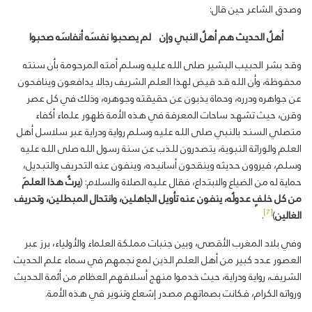
وصدق الشاعر حين قال:
أهلُ
الحديث
هم
أهلُ
النبي
وإن
لم
يصحبوا
نفسَه
أنفاسَه
صحبو
ا
وقد بشر الحبيب البشير صلى الله عليه وسلم أمته المرحومة بأن سنته
محفوظة، وأن الله قد قيض لهذا العلم الشريف رجالا يدافعون وينافحون
عن جواهره ودرره، وحماة يذبون عن حقيقته وجوهره، وذلك في كل عصر
وقرن، حيث تشهد ساحات المعرفة في هذه الأمة ظهور علماء أكفاء
متصلي السند بالنبي صلى الله عليه وسلم رواية ودراية عبر سلاسل أهل
العلم والوراثة النبوية، يتصدرون للذب عن سنة رسول الله صلى الله عليه
وسلم، فيروون حديثه وينقحون أسانيده، وينفون عنه التحريف والتبديل،
حماية له من الضياع والابتداع، فقال عليه الصلاة والسلام: (
يرثُ هذا العلمَ
من كل خلفٍ عدولُه، ينفون عنه تأويل الجاهلين، وانتحال المبطلين، وتحريف
[7]
الغالين
)
.
وفي بلاد المغرب الأقصى، وبين جنبات مملكة العلماء والأولياء، برز عبر
العصور عدد كبير من أهل العلم الذين لمع نجمهم في سماء علم الحديث
الشريف، رواية ودراية، حيث خدموا منهج أسلافهم العظام من أئمة الحديث
ورواته الكرام، فكانت بصماتهم مصدر إشعاع وتنوير في هذه الأمة.