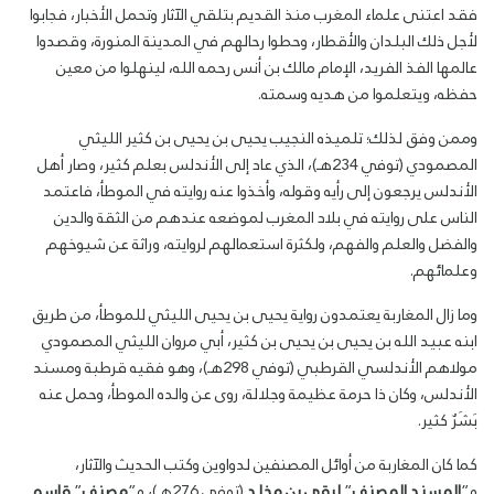
فقد اعتنى علماء المغرب منذ القديم بتلقي الآثار وتحمل الأخبار، فجابوا
لأجل ذلك البلدان والأقطار، وحطوا رحالهم في المدينة المنورة، وقصدوا
عالمها الفذ الفريد، الإمام مالك بن أنس رحمه الله، لينهلوا من معين
حفظه، ويتعلموا من هديه وسمته.
وممن وفق لذلك؛ تلميذه النجيب يحيى بن يحيى بن كثير الليثي
المصمودي (توفي 234هـ)، الذي عاد إلى الأندلس بعلم كثير، وصار أهل
الأندلس يرجعون إلى رأيه وقوله، وأخذوا عنه روايته في الموطأ، فاعتمد
الناس على روايته في بلاد المغرب لموضعه عندهم من الثقة والدين
والفضل والعلم والفهم، ولكثرة استعمالهم لروايته، وراثة عن شيوخهم
وعلمائهم.
وما زال المغاربة يعتمدون رواية يحيى بن يحيى الليثي للموطأ، من طريق
ابنه عبيد الله بن يحيى بن يحيى بن كثير، أبي مروان الليثي المصمودي
مولاهم الأندلسي القرطبي (توفي 298هـ)، وهو فقيه قرطبة ومسند
الأندلس، وكان ذا حرمة عظيمة وجلالة، روى عن والده الموطأ، وحمل عنه
بَشَرٌ كثير.
كما كان المغاربة من أوائل المصنفين لدواوين وكتب الحديث والآثار،
و”
المسند المصنف
”
لبقي بن مخلد
(توفي 276هـ)، و”
مصنف
”
قاسم