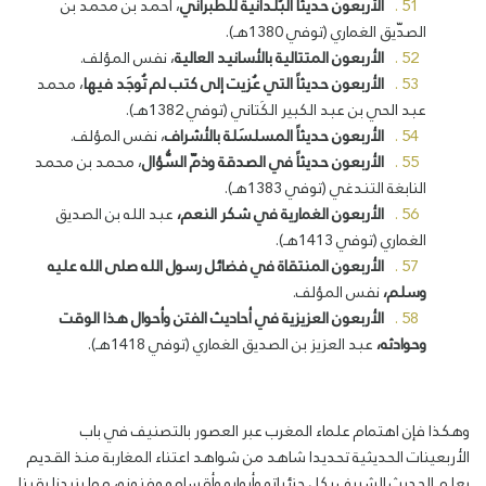
الأربعون حديثاً البُلْدانية للطَّبراني
، أحمد بن محمد بن
الصدّيق الغماري (توفي 1380هـ).
الأربعون المتتالية بالأسانيد العالية
، نفس المؤلف.
الأربعون حديثاً التي عُزيت إلى كتب لم تُوجَد فيها
، محمد
عبد الحي بن عبد الكبير الكَتاني (توفي 1382هـ).
الأربعون حديثاً المسلسَلة بالأشراف
، نفس المؤلف.
الأربعون حديثاً في الصدقة وذمّ السُّؤال
، محمد بن محمد
النابغة التندغي (توفي 1383هـ).
الأربعون الغمارية في شكر النعم،
عبد الله بن الصديق
الغماري (توفي 1413هـ).
الأربعون المنتقاة في فضائل رسول الله
صلى الله عليه
وسلم
،
نفس المؤلف.
الأربعون العزيزية في أحاديث الفتن وأحوال هذا الوقت
وحوادثه،
عبد العزيز بن الصديق الغماري (توفي 1418هـ).
وهكذا فإن اهتمام علماء المغرب عبر العصور بالتصنيف في باب
الأربعينات الحديثية تحديدا شاهد من شواهد اعتناء المغاربة منذ القديم
بعلم الحديث الشريف بكل جزئياته وأبوابه وأقسامه وفنونه، مما يزيدنا يقينا