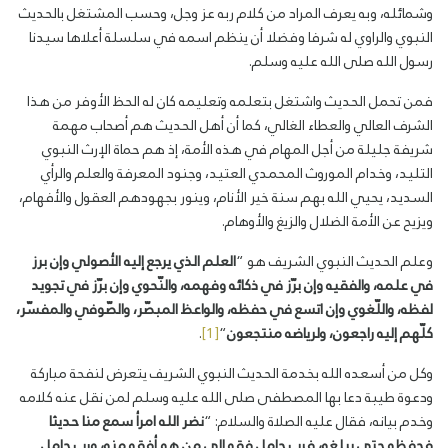
وشمائله، وبه يعرف المراد من كلام ربه عز وجل، وحسب المشتغل بالحديث
النبوي والراوي له شرفا وفضلا أن ينظم اسمه في سلسلة أعلاها سيدنا
رسول الله صلى الله عليه وسلم.
فمن تحمل الحديث واشتغل بتعلمه وتعليمه كان له الحظ الأوفر من هذا
الشرف العالي والعطاء الغالي، كما أن أهل الحديث هم أصحاب مهمة
شريفة جليلة من أجل المهام في هذه الأمة، إذ هم حماة الإرث النبوي
التليد، وخدام الموروث المحمدي العتيد، وجنود المعرفة والعلم والرأي
السديد، يحيي الله بهم سنة خير الأنام، وينور بجهودهم العقول والأفهام،
ويزيح عن الأمة الضلال والزيغ والأوهام.
وعلم الحديث النبوي الشريف هو “
العلم الذي يرجع إليه الأصولي وإن برز
في علمه
،
والفقيه وإن برّز في ذكائه وفهمه، والنّحوي وإن برّز في تجويد
لفظه، واللّغوي وإن اتسع في حفظه، والواعظ المبصّر، والصّوفي والمفسّر،
كلّهم إليه راجعون، ولرياضه منتجعون
“
[1]
.
وكل من أسعده الله بخدمة الحديث النبوي الشريف يتعرض لنفحة مباركة
ودعوة طيبة دعا بها المصطفى صلى الله عليه وسلم لمن نقل عنه كلامه
وخدم بيانه، فقال عليه الصلاة والسلام: “
نضر
الله
امرأ
سمع
منا
حديثا
فحفظه
حتى
يبلغه،
فرب
حامل
فقه
إلى
من
هو
أفقه
منه،
ورب
حامل