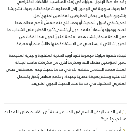
وقد جاء هذا الإنجاز المبارك في زمنه المناسب، فالفضاء الافتراضي
كما يعرف سهولة في الوصول إلى المعلومات فإنه كذلك يعرف تشويشا
وتشويها كبيرا من بعض المغرضين المخالفين لمنهج أهل
الحديث في قبول الأحاديث أو ردها، نتج عنه طمسٌ لأهم معالم هذا
العلم ورموزه وأسماء أعلامه، دون أن ننسى تأثيره الخطير على الشباب، ما
جعل الحاجة ملحة لإنشاء هذه المنصة اعتبارًا لكون هذا الفضاء من
الضرورات التي لا يستغني عن الاستفادة منها طالبُ علم أو معرفة.
فهذه خطوة مباركة ميمونة تتوج أوجه العناية المتفردة والرعاية المتجددة
لأمير المؤمنين حفظه الله، ومكرمة أخرى من مكرمات صاحب الجلالة
الملك محمد السادس حفظه الله في خدمة حديث جده المصطفى صلى
الله عليه وسلم بصيغة عصرية جديدة، وملمح معاصر يُلحق بالسجل
المغربي المشرف في خدمة علم الحديث النبوي الشريف.
[1]
ابن الوزير، الروض الباسم في الذب عن سنة أبي القاسم صلى الله عليه
وسلم، ج1 ص:9.
[2]
أبو داود، سنن أبي داود، كتاب العلم، باب فضل نشر العلم، رقم