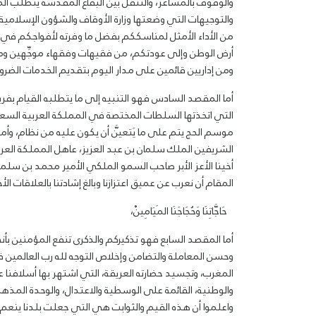
والوقوف بالمشاعر، والتنقل بين البقاع المقدسة يتطلب المعر
والتوجيهات التي وضعتها وزارة الأوقاف والشؤون الإسلامية
من الأداء الأمثل لمناسككم بفضل ما وفرته لأفواجكم في 
أرض الوطن وإلى عودتكم، من فقيهات وفقهاء موجِّهين 
ومن إداريين قائمين على مدار اليوم بتقديم الخدمات الضرورية 
أما المقصد السادس فهو التنبيه إلى ما يتطلبه القيام بفريضة 
التي اتخذتها السلطات المختصة في المملكة العربية السعود
موسم الحج يتم على ما يَتعيَّن أن يكون عليه من نظام، وأمن
الشريفين الملك سلمان بن عبد العزيز، عاهل المملكة العرب
أخينا الأعز الأبر صاحب السمو الملكي الأمير محمد بن سلم
المقام أن نعرب عن عميق اعتزازنا وبالغ إشادتنا بالعلاقات ا
حَاجَّاتِنَا وَحُجَاجَنَا المَيَامِينْ،
أما المقصد السابع فهو تذكيركم والذكرى تنفع المؤمنين بأ
وحسن المعاملة والتضامن وإخلاص التوجه لله رب العالمين 
المغرب، وتجسيد حضارته العريقة، التي اشتهر بها أسلافنا ع
والوطنية، القائمة على الوسطية والاعتدال، والوحدة المذهب
واعلموا أن هذه القيم والثوابت هي التي جعلت بلدنا ينعم با