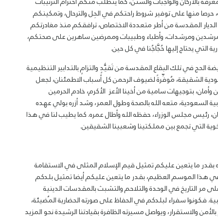
فة بالأركان والواجبات والسُنن، كما يتطلب منكم احترام الترتيبات
، حرصا منها على توفير شروط راحتكم في الحِل والترحال، وتمكينكم
الديار المقدسة من أطر متعددة الاختصاص، ترافقكم منذ مغادرتكم
ومرشدين ومرشدات، وأطباء وطبيبات وممرضين ساهرين على صحتكم،
التي يحتاج إليها حُجَّاجُنا في كل حين.
الحج في تلك البقاع المقدسة من تَقيُّدٍ والتزامٍ بالتدابير التنظيمية
ية الشقيقة، مُوفِّرةً لضيوف الرحمن كل أسباب الاطمئنان، لجعل
 وأمان، بتوجيهات سامية من أخينا الأعز الأكرم، خادم الحرمين
ية السعودية، متعه الله بالصحة وطول العمر، وشد أزره بولي عهده
ان، رئيس مجلس الوزراء، حفظه الله وأطال عمره. كما يطيب لنا في هذا
لأخوية التي تجمع بين مملكتينا وشعبينا الشقيقين.
نه بقدر ما يتعين عليكم تمثيل قيم الإسلام المثلى في الاستقامة
في هذا الموسم العظيم، بقدر ما يتعين عليكم أيضا تمثيل بلدكم
لى مر التاريخ في الوحدة والتلاحم والتشبث بالمقدسات الدينية
ية. فكونوا سفراء لبلدكم في الحفاظ على صورته الحضارية المُضيئة،
لأمن والاستقرار، ويواصل مسيرته الظافرة بقيادتنا الرشيدة نحو المزيد