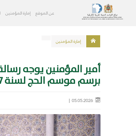
عن الموقع
ﺇﻣﺎﺭﺓ اﻟﻤﺆﻣﻨﻴﻦ
ا
ﺇﻣﺎﺭﺓ اﻟﻤﺆﻣﻨﻴﻦ
أمير المؤمنين يوجه رسالة
برسم موسم الحج لسنة 1447 هجرية
‎|
05.05.2026