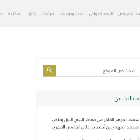
ﻌﺪ اﻹﻓﺭﻳﻘﻲ
اﻟﺒﻌﺪ اﻟﺪﻭﻟﻲ
أبحاث ودراسات
مرئيات
ﻭﺛﺎﺋﻖ
اﻟﻤﻜﺘﺒﺔ
دي
مقالات عن
سمط الجوهر الفاخر من مفاخر النبي الأول والآخر،
لمحمد المهدي بن أحمد بن علي الفاسي الفهري