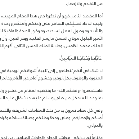
من التقدم والازدهار.
أما المقصد الثامن فهو أن تذكروا في هذا المقام المهيب،
واجب الدعاء لملكِكم، الساهر على راحتكم وأمنكم ووحدة وطن
والتأييد وموصول العمل السديد، وموفور الصحة والعافية لنا
الأمير الجليل مولاي الحسن ما يسر القلب، ويقر العين، وأن 
الملك محمد الخامس، وجلالة الملك الحسن الثاني، أكرم الله 
حَاجَّاتِنَا وَحُجَاجَنَا المَيَامِينْ،
لا شك في أنكم تتطلعون إلى تلبية أشواقكم الروحية في هذ
المنورة، والوقوف بكل توقير وخشوع أمام خير الأنام وخاتم ا
فاستحضروا -وفقكم الله- ما يقتضيه المقام من خشوع وابتهال
بما وعد الله به كل من صلى وسلم عليه، حيث قال عليه السل
وفي كل مقام تمرون به من تلك المقامات الشريفة، واللحظات 
أمنكم وازدهاركم، وعلى وحدة وطنكم وصيانة سيادته وكرامت
والدولي.
وختاماً نعرب لكم -معاشر الحجاج والحاجات الميامين عن تجديد