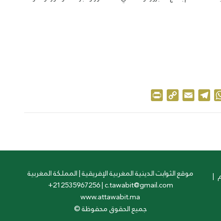
Print
Copy
Email
Telegram
WhatsApp
Twit
F
Link
موقع الثوابت الدينية المغربية الإفريقية | المملكة المغربية
|
+212535967256
|
c.tawabit@gmail.com
www.attawabit.ma
جميع الحقوق محفوظة
©