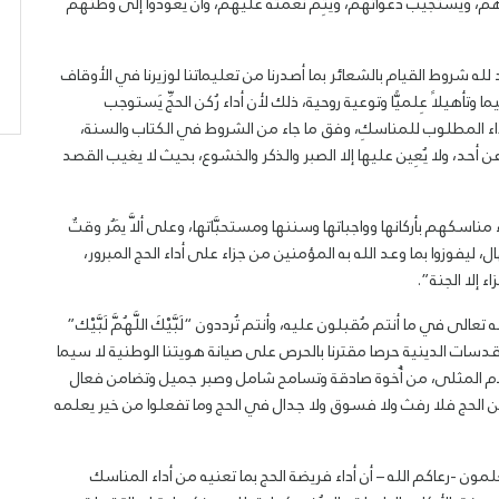
اءهم، ويَستجيب دعواتهم، ويُتِمَّ نعمتَه عليهم، وأن يعُودوا إلى وطنهم
 لله شروط القيام بالشعائر بما أصدرنا من تعليماتنا لوزيرنا في الأوقاف
وتأهيلاً عِلميًّا وتوعية روحية، ذلك لأن أداء رُكن الحجِّ يَستوجب
 الأداء المطلوب للمناسكِ، وفق ما جاء من الشروط في الكتاب والسنة،
 أحد، ولا يُعِين عليها إلا الصبر والذكر والخشوع، بحيث لا يغيب القصد
اسكهم بأركانها وواجباتها وسننها ومستحبَّاتها، وعلى ألاَّ يَمُر وقتٌ
ل، ليفوزوا بما وعد الله به المؤمنين من جزاء على أداء الحج المبرور،
 إلا الجنة”.
 في ما أنتم مُقبلون عليه، وأنتم تُرددون “لَبَّيْكَ اللَّهُمَّ لَبَّيْك”
دسات الدينية حرصا مقترنا بالحرص على صيانة هويتنا الوطنية لا سيما
لام المثلى، من أُخوة صادقة وتسامح شامل وصبر جميل وتضامن فعال
الحج فلا رفث ولا فسوق ولا جدال في الحج وما تفعلوا من خير يعلمه
مون -رعاكم الله – أن أداء فريضة الحج بما تعنيه من أداء المناسك