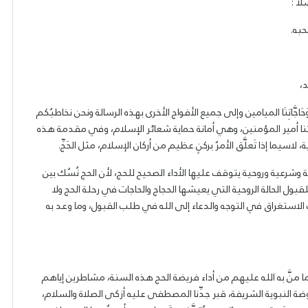
لا :
حبه.
ْد،
َحَاجَّاتِنَا الميامين وإلى جميع الأفواج الأخرى بهذه الرسالة ونحن نخاطبُكم
فتنا أمير المؤمنين، وهي أمانة حماية شعائر الإسلام، وفي مقدمة هذه
سيما إذا تَعلَّق الأمرُ بركنٍ عظيم من أركان الإسلام، مثل الحَجِّ.
وشرعية وروحية يتوقف عليها الأداء الصحيح للحج، لأن الحج نُسُك بين
بول الحالة الروحية التي يعيشها الحجاج والحاجات في رحلة الحج ولا
لاستغراق في التوجه والدعاء إلى الله في طلب القبول، وما وعد به
 ما منَّ به الله عليهم من أداء فريضة الحج هذه السنة، مشاطرين إياهم
الروضة النبوية الشريفة، قبر جدِّنا المصطفى عليه أزكى الصلاة والسلام،