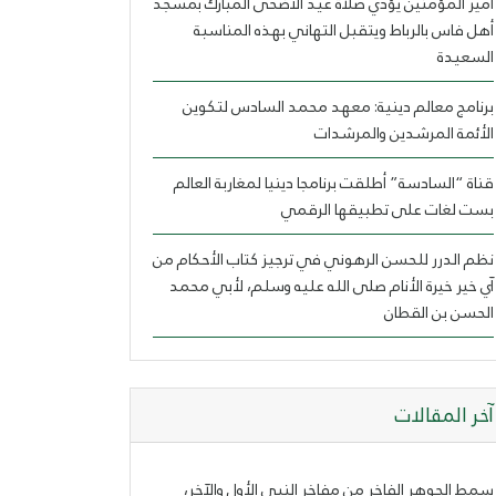
أمير المؤمنين يؤدي صلاة عيد الأضحى المبارك بمسجد
أهل فاس بالرباط ويتقبل التهاني بهذه المناسبة
السعيدة
برنامج معالم دينية: معهد محمد السادس لتكوين
الأئمة المرشدين والمرشدات
قناة “السادسة” أطلقت برنامجا دينيا لمغاربة العالم
بست لغات على تطبيقها الرقمي
نظم الدرر للحسن الرهوني في ترجيز كتاب الأحكام من
آي خير خيرة الأنام صلى الله عليه وسلم، لأبي محمد
الحسن بن القطان
ﺁﺧﺮ اﻟﻤﻘﺎﻻﺕ
سمط الجوهر الفاخر من مفاخر النبي الأول والآخر،