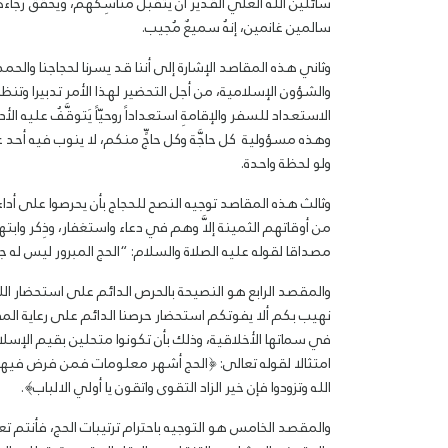
سائلين الله العلي القدير أن يَتقبل مناسِكَهُمْ، ويُحقِّق رج
سالمين غانمين، إنهُ سميعٌ مُجيب.
وثاني هذه المقاصد الإشارة إلى أننا قد يسرنا لحجاجنا والحمد
والشؤون الإسلامية، من أجل التحضير لهذا الأمر تدبيرا وتنظيما 
الاستعداد للسفر والإقامةِ استعداداً روحيّاً يَتوقَّفُ عليه
وهذه مسؤولية كل حاجَّة وكل حاجٍّ منكم، لا ينوب فيه أحد عن
ولو لحظة واحدة.
وثالث هذه المقاصد توجيه النصح للحجاج بأن يحرصوا على أداء من
من أوقاتهم الثمينة إلاَّ وهم في دعاء واستغفار، وذِكر وابتها
مصداقا لقوله عليه الصلاة والسلام: “الحج المبرور ليس له جزاء
والمقصد الرابع هو النصيحة بالحرص الدائم على استحضار الله تعالى
نهيب بكم ألا يفوتكم استحضار حرصنا الدائم على رعاية المق
في سماتها الأخلاقية، وذلك بأن تكونوا متحلين بقيم الإس
امتثالا لقوله تعالى: ﴿الحج أشهر معلومات فمن فرض فيهن 
الله وتزودوا فإن خير الزاد التقوى واتقون يا أولي الالباب﴾.
والمقصد الخامس هو التوجيه باحترام ترتيبات الحج، فأنتم تعل