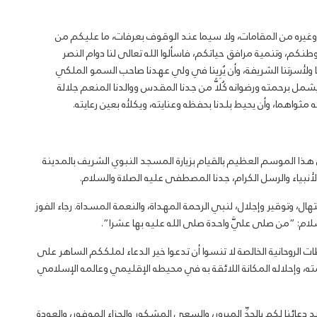
 وغيره من المقامات، ولا سيما عند الوقوف بعرفات، ما عليكم من
كم، وتنمية مرافق حياتكم، فاسألوا الله تعالى لنا دوام النصر
 ولأسرتنا الشريفة، وأن يُرِينا في ولي عهدنا صاحب السمو الملكي
يشمل برحمته ورضوانه كُلاًّ من جدنا المقدس ووالدنا المنعم جلالة
مثواهما، وأن يحيط بلدنا بحفظه وعنايته، ويكلأه بعين رعايته.
ا الموسم العظيم بالقيام بزيارة المسجد النبوي الشريف بالمدينة
لأنبياء والرسل الكرام، جدنا المصطفى عليه الصلاة والسلام.
، وتوقير وإجلال، لنبي الرحمة المهداة، والنعمة المسداة. رجاء الفوز
ام: “من صلى عليَّ واحدة صلى الله عليه بها عشرا”.
الروحانية الخالصة لا تنسوا أن تدعوا خير الدعاء لملككم الساهر على
ه، وإحلاله المكانة اللائقة به في محيطه الإقليمي وعالمه الإسلامي
 دعائنا لكم بالحجِّ المبرور، والسعي المشكور والجزاء الموفور، والعودة