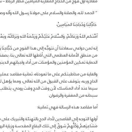
مغادرة أول فوج من الحجاج المغاربة الميامين مطار الرباط – س
” الحمد لله، والصلاة والسلام على مولانا رسول الله وآله وص
حَاجَّاتِنَا وَحُجَاجَنَا المَيَامِينْ،
أمَّنَكم اللهُ وَرَعَاكُمْ، وَالسَّلامُ عَلَيْكُمْ وَرَحْمَةُ اللهِ وَبَرَكَاتُهُ، وبَع
إنه لمن دواعي سعادتنا أن نتوجَّه إلى هذا الفوج من حُجَّاجِنَا و
من منطقِ الأمانة العظمى التي أناطها الله تعالى بنا، بص
الحماية تمكين المؤمنين والمؤمنات من أداء واجباتهم الدينية، لا
والغاية من مخاطبتكم على ما تعودناه، ثمانية مقاصد عملية 
الحاج وربه، يتوقف على القبول من الله تعالى، ومما يؤهل للق
سيما عند أداء المناسك، لأن وقت الحج وقت روحي، يتطلب ا
سبحانه من المغفرة والرضوان.
أما مقاصد هذه الرسالة فهي ثمانية:
أولها التوجه إلى القاصدين لأداء الحج بالتهنئة والتبريك على
مَشَاعِرَهمْ وَكُلُّهمْ شوقٌ إلى تلك البقاعِ المقدسة وزيارة 