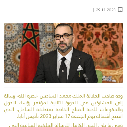
‎|
29.11.2023
وجه صاحب الجلالة الملك محمد السادس -نصره الله- رسالة
إلى المشاركين في الدورة الثانية لمؤتمر رؤساء الدول
والحكومات للجنة المناخ الخاصة بمنطقة الساحل، الذي
افتتح أشغاله يوم الجمعة 17 فبراير 2023 بأديس أبابا.
وفي ما يلي النص الكامل للرسالة الملكية السامية التي