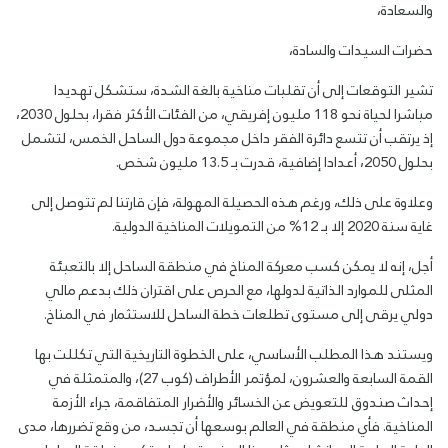
والسعادة،
حضرات السيدات والسادة،
تشير التوقعات إلى أن تقلبات مناخية بالغة الشدة، ستشكل تهديدا
مباشرا لحياة نحو 118 مليون إفريقي، من الفئات الأكثر فقرا، بحلول 2030،
إذ يرتقب أن تتسع دائرة الفقر داخل مجموعة دول الساحل الخمس، لتشمل
بحلول 2050، أعدادا إضافية، قدرت بـ 13.5 مليون شخص
.
وعلاوة على ذلك، ورغم هذه الحصيلة المهولة، فإن قارتنا لم تتوصل إلى
غاية سنة 2020 إلا بـ 12% من التمويلات المناخية الدولية
.
أجل، إنه لا يمكن كسب معركة المناخ في منطقة الساحل إلا بالتعبئة
المثلى للموارد الذاتية لدولها، مع الحرص على اقتران ذلك بدعم مالي
دولي يرقى إلى مستوى تطلعات خطة الساحل للاستثمار في المناخ
.
ويستند هذا المطلب الأساسي، على الخطوة التاريخية التي تكللت بها
القمة السابعة والعشرون، لمؤتمر الأطراف (كوب 27)، والمتمثلة في
إحداث صندوق للتعويض عن الخسائر والأضرار المتفاقمة، جراء الأزمة
المناخية. فأي منطقة في العالم بوسعها أن تجسد، من وقع تضررها، مدى