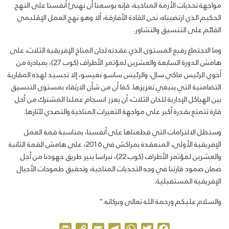
مواجهة تحديات الأزمة المناخية، فإنه بوسعنا أن نهنئ أنفسنا على النهج
الحكيم الذي ارتضيناه، نحن القادة الأفارقة، ألا وهو نهج العمل الإقليمي
القائم على التنسيق والتشاور
.
وما الاجتماع رفيع المستوى الذي عقدته لجان المناخ الإفريقية الثلاث، على
هامش الدورة السابعة والعشرين لمؤتمر الأطراف (كوب 27)، بمبادرة من
أخوي الرئيس ماكي سال، والرئيس ساسو نغيسو، إلا تجسيد لهذه المقاربة
التضامنية التي ينبغي تعزيزها. كما أن من شأن الارتقاء بمستوى التنسيق
بين الهياكل الإدارية للجان الثلاث، أن يعزز انسجام عملنا المشترك من أجل
قارة تتمتع بقدرة أكبر على مواجهة التغيرات المناخية والتصدي لآثارها
.
وستظل الالتزامات التي قطعناها على أنفسنا، بمناسبة قمة العمل
الإفريقية الأولى، المنعقدة بمراكش في 2016، على هامش القمة الثانية
والعشرين لمؤتمر الأطراف (كوب 22)، نبراسا ينير طريق جهودنا من أجل
ضمان صمود قارتنا في وجه التحديات المناخية، وتحقيق طموحات الأجيال
الإفريقية المستقبلية
.
والسلام عليكم ورحمة الله تعالى وبركاته
“.