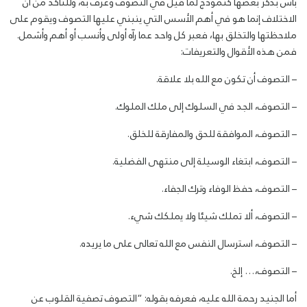
بأس بذكر بعضها كنموذج لما قيل في التصوف وعرف به، وللتأكد من أن
الاختلاف إنما هو في أهم الأسس التي ينبني عليها التصوف ويقوم على
ملاحظتها والتخلق بها، فعبر كل واحد عما رآه أولى وأنسب أو أهم وأشمل.
فمن هذه الأقوال والتعريفات:
– التصوف أن تكون مع الله بلا علاقة.
– التصوف، الجد في السلوك إلى ملك الملوك.
– التصوف، الموافقة للحق والمفارقة للخلق.
– التصوف، ابتغاء الوسيلة إلى منتهى الفضلية.
– التصوف، حفظ الوفاء وترك الجفاء.
– التصوف، ألا تملك شيئا ولا يملكك شيء.
– التصوف، استرسال النفس مع الله تعالى على ما يريده.
– التصوف،… إلخ.
أما الجنيد رحمة الله عليه، فعرفه بقوله: “التصوف تصفية القلوب عن