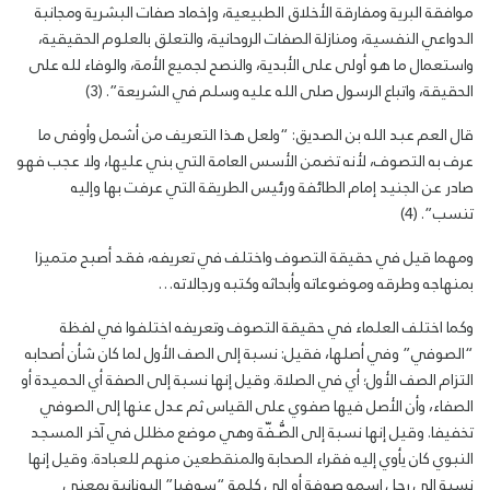
موافقة البرية ومفارقة الأخلاق الطبيعية، وإخماد صفات البشرية ومجانبة
الدواعي النفسية، ومنازلة الصفات الروحانية، والتعلق بالعلوم الحقيقية،
واستعمال ما هو أولى على الأبدية، والنصح لجميع الأمة، والوفاء لله على
الحقيقة، واتباع الرسول صلى الله عليه وسلم في الشريعة”. (3)
قال العم عبد الله بن الصديق: “ولعل هذا التعريف من أشمل وأوفى ما
عرف به التصوف، لأنه تضمن الأسس العامة التي بني عليها، ولا عجب فهو
صادر عن الجنيد إمام الطائفة ورئيس الطريقة التي عرفت بها وإليه
تنسب”. (4)
ومهما قيل في حقيقة التصوف واختلف في تعريفه، فقد أصبح متميزا
بمنهاجه وطرقه وموضوعاته وأبحاثه وكتبه ورجالاته…
وكما اختلف العلماء في حقيقة التصوف وتعريفه اختلفوا في لفظة
“الصوفي” وفي أصلها، فقيل: نسبة إلى الصف الأول لما كان شأن أصحابه
التزام الصف الأول؛ أي في الصلاة. وقيل إنها نسبة إلى الصفة أي الحميدة أو
الصفاء، وأن الأصل فيها صفوي على القياس ثم عدل عنها إلى الصوفي
تخفيفا. وقيل إنها نسبة إلى الصُّـفّة وهي موضع مظلل في آخر المسجد
النبوي كان يأوي إليه فقراء الصحابة والمنقطعين منهم للعبادة. وقيل إنها
نسبة إلى رجل اسمه صوفة أو إلى كلمة “سوفيا” اليونانية بمعنى