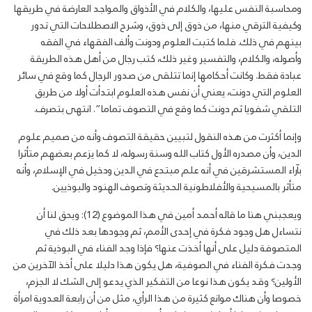
ومحاسبة النفس عليها، والكلام في الأذواق والمواجد العارضة في طريقها
وكيفية الترقي منها، من ذوق إلى ذوق، وشرح الاصطلاحات التي تدور
بينهم في ذلك. فلما كتبت العلوم ودونت وألف الفقهاء في الفقه
وأصوله، والكلام، والتفسير وغير ذلك، كتب رجال من أهل هذه الطريقة
عبادة فقط. وكانت أحكامها إنما تتلقى من صدور الرجال كما وقع في سائر
العلوم التي دونت، يعني أن نفس هذه العلوم ابتدأت أولا من طريق
التلقي شفويا ثم دونت كما وقع في التصوف تماما”. انتهى بتصرف.
وإنما أكثرت من هذه النقول لتبيين حقيقة التصوف وأنه من صميم علوم
الدين، وأن مصدره الأول كتاب الله وسنة رسوله، لا كما يزعم بعضهم متأثرا
بآراء المستشرقين في أنه علم مبتدع في الدين ودخيل في الإسلام، وأنه
متأثر بالمسيحية والأفلاطونية الحديثة وتصوف الهنود والبوذيين.
ويعجبني هنا ما قاله أحمد أمين في هذا الموضوع (12): ويحق لنا أن
نتساءل هل وجود فكرة في إحدى الأمم، ثم وجودها بعد ذلك في
المتصوفة دليل على أنها أخذت عنها؟ فإذا وجد الفناء في البوذية ثم
وجدت فكرة الفناء في الصوفية، هل يكون هذا دليلا على أخذ الآخرين من
الأولين؟ وقد يكون هذا نوعا من التفكير الذي يدعو إلى الشك لا الجزم،
خصوصا وأن هناك موانع كثيرة من هذا الرأي، مثل من أن رابعة العدوية امرأة