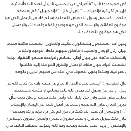
في صحيحه (7) قال: “فأخبرني عن الإحسان، قال: أن تعبد الله كأنك تراه،
فإن لم تكن تره فإنه يراك…” إلى أن قال: “فإنه جبريل أتاكم يعلمكم
دينكم”. فسمى رسول الله صلى الله عليه وسلم كلا من الإيمان الذي هو
موضوع العقائد، والإسلام الذي هو موضوع الفقه والعبادات، والإحسان
الذي هو موضوع التصوف دينا.
وحين أخذ المسلمون يشتغلون بالتأليف والتدوين، انشغلت طائفة منهم
ببيان أركان الإيمان والعقيدة، فأطلق عليهم علماء التوحيد والكلام.
وانشغلت طائفة أخرى ببيان أركان الإسلام وقواعده فسموا الفقهاء. بينما
انشغلت أقوام ببيان مقام الإحسان والطرق الموصلة إليه، فلقبوا
بالصوفية، وهكذا يكون التصوف في أصله من صميم الدين وعلومه.
قال الطوسي: “وجملة علوم الدين لا تخرج عن ثلاث: آيات من كتاب الله عز
وجل، أو خبر عن رسول الله صلى الله عليه وسلم، أو حكمة مستنبطة
خطرت على قلب ولي من أولياء الله. وأصل ذلك حديث الإيمان حيث سأل
جبريل النبي صلى الله عليه وسلم عن أصول ثلاثة: عن الإيمان والإسلام
(…) والإحسان أن تعبد الله كأنك تراه فإن لم تكن تراه فإنه يراك، وصدقه
على ذلك جبريل ثم قال: والعلم مقرون بالعمل، والعمل مقرون بالإخلاص،
والإخلاص أن يريد العبد بعلمه وعمله وجه الله. وهؤلاء الأصناف الثلاثة في