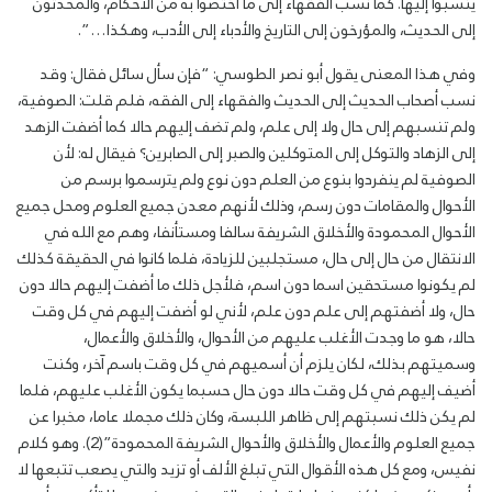
ينسبوا إليها. كما نسب الفقهاء إلى ما اختصوا به من الأحكام، والمحدثون
إلى الحديث، والمؤرخون إلى التاريخ والأدباء إلى الأدب، وهكذا…”.
وفي هذا المعنى يقول أبو نصر الطوسي: “فإن سأل سائل فقال: وقد
نسب أصحاب الحديث إلى الحديث والفقهاء إلى الفقه، فلم قلت: الصوفية،
ولم تنسبهم إلى حال ولا إلى علم، ولم تضف إليهم حالا كما أضفت الزهد
إلى الزهاد والتوكل إلى المتوكلين والصبر إلى الصابرين؟ فيقال له: لأن
الصوفية لم ينفردوا بنوع من العلم دون نوع ولم يترسموا برسم من
الأحوال والمقامات دون رسم، وذلك لأنهم معدن جميع العلوم ومحل جميع
الأحوال المحمودة والأخلاق الشريفة سالفا ومستأنفا، وهم مع الله في
الانتقال من حال إلى حال، مستجلبين للزيادة، فلما كانوا في الحقيقة كذلك
لم يكونوا مستحقين اسما دون اسم، فلأجل ذلك ما أضفت إليهم حالا دون
حال، ولا أضفتهم إلى علم دون علم، لأني لو أضفت إليهم في كل وقت
حالا، هو ما وجدت الأغلب عليهم من الأحوال، والأخلاق والأعمال،
وسميتهم بذلك، لكان يلزم أن أسميهم في كل وقت باسم آخر، وكنت
أضيف إليهم في كل وقت حالا دون حال حسبما يكون الأغلب عليهم، فلما
لم يكن ذلك نسبتهم إلى ظاهر اللبسة، وكان ذلك مجملا عاما، مخبرا عن
جميع العلوم والأعمال والأخلاق والأحوال الشريفة المحمودة”(2). وهو كلام
نفيس، ومع كل هذه الأقوال التي تبلغ الألف أو تزيد والتي يصعب تتبعها لا