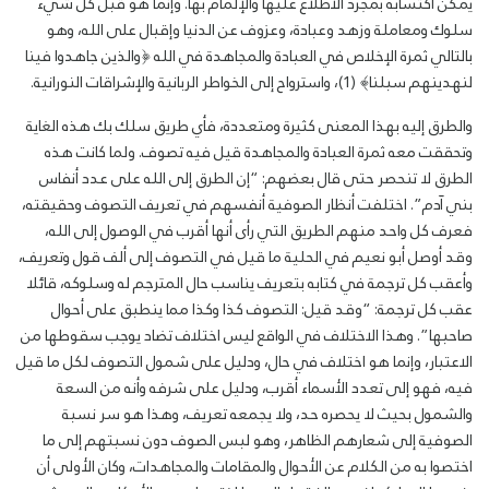
يمكن اكتسابه بمجرد الاطلاع عليها والإلمام بها. وإنما هو قبل كل شيء
سلوك ومعاملة وزهد وعبادة، وعزوف عن الدنيا وإقبال على الله، وهو
بالتالي ثمرة الإخلاص في العبادة والمجاهدة في الله ﴿والذين جاهدوا فينا
لنهدينهم سبلنا﴾ (1)، واسترواح إلى الخواطر الربانية والإشراقات النورانية.
والطرق إليه بهذا المعنى كثيرة ومتعددة، فأي طريق سلك بك هذه الغاية
وتحققت معه ثمرة العبادة والمجاهدة قيل فيه تصوف. ولما كانت هذه
الطرق لا تنحصر حتى قال بعضهم: “إن الطرق إلى الله على عدد أنفاس
بني آدم”. اختلفت أنظار الصوفية أنفسهم في تعريف التصوف وحقيقته،
فعرف كل واحد منهم الطريق التي رأى أنها أقرب في الوصول إلى الله،
وقد أوصل أبو نعيم في الحلية ما قيل في التصوف إلى ألف قول وتعريف،
وأعقب كل ترجمة في كتابه بتعريف يناسب حال المترجم له وسلوكه، قائلا
عقب كل ترجمة: “وقد قيل: التصوف كذا وكذا مما ينطبق على أحوال
صاحبها”. وهذا الاختلاف في الواقع ليس اختلاف تضاد يوجب سقوطها من
الاعتبار، وإنما هو اختلاف في حال، ودليل على شمول التصوف لكل ما قيل
فيه، فهو إلى تعدد الأسماء أقرب، ودليل على شرفه وأنه من السعة
والشمول بحيث لا يحصره حد، ولا يجمعه تعريف، وهذا هو سر نسبة
الصوفية إلى شعارهم الظاهر، وهو لبس الصوف دون نسبتهم إلى ما
اختصوا به من الكلام عن الأحوال والمقامات والمجاهدات، وكان الأولى أن