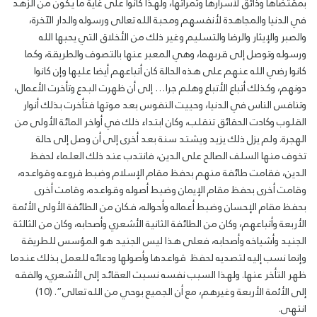
بمقتضاها وذائق لأسرارها وثمراتها، ولهذا كانوا على غاية ما يكون من الزهد
في الدنيا والمجاهدة لأنفسهم ومحبة الله تعالى ورسوله والدار الآخرة،
والصبر والإيثار والرضا والتسليم وغير ذلك من الأخلاق التي يحبها الله
ورسوله وتوصل إلى قربهما، وهي المعبر عنها بالتصوف والطريقة، وكما
كانوا رضي الله عنهم على هذه الحالة كان أتباعهم أيضا عليها وإن كانوا
دونهم، وكذلك أتباع الأتباع وهلم جرا… إلى أن ظهرت البدع وتأخرت الأعمال،
وتنافس الناس في الدنيا، وحييت النفوس بعد موتها فتأخرت بذلك أنوار
القلوب وكادت الحقائق تنقلب، وكان ابتداء ذلك في أواخر المائة الأولى من
الهجرة. ولم يزل ذلك يزيد ويشتد سنة بعد أخرى إلى أن وصل إلى حالة
تخوف منها السلف الصالح على الدين، فانتدب عند ذلك العلماء لحفظ
الدين، فقامت طائفة منهم بحفظ مقام الإسلام وضبط فروعه وقواعده،
وقامت أخرى بحفظ مقام الإيمان وضبط أصوله وقواعده، وقامت أخرى
بحفظ مقام الإحسان وضبط أعماله وأحواله، فكان من الطائفة الأولى الأئمة
الأربعة وأتباعهم، وكان من الطائفة الثانية الأشعري وأصحابه، وكان من الثالثة
الجنيد وأشياخه وأصحابه، فعلى هذا ليس الجنيد هو المؤسس للطريقة
وإنما نسب إليه لتصديه لحفظ قواعدها وأصولها ودعائه للعمل بذلك عندما
ظهر التأخر عنها. ولهذا السبب نفسه نسبت العقائد إلى الأشعري، والفقه
إلى الأئمة الأربعة وغيرهم، مع أن الجميع بوحي من الله تعالى”. (10)
انتهى.