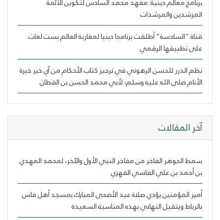
برنامج معالم دينية: معهد محمد السادس لتكوين الأئمة
المرشدين والمرشدات
قناة “السادسة” أطلقت برنامجا دينيا لمغاربة العالم بست لغات
على تطبيقها الرقمي
نظم الدرر للحسن الرهوني في ترجيز كتاب الأحكام من آي خير خيرة
الأنام صلى الله عليه وسلم، لأبي محمد الحسن بن القطان
ﺁﺧﺮ اﻟﻤﻘﺎﻻﺕ
سمط الجوهر الفاخر من مفاخر النبي الأول والآخر، لمحمد المهدي
بن أحمد بن علي الفاسي الفهري
أمير المؤمنين يؤدي صلاة عيد الأضحى المبارك بمسجد أهل فاس
بالرباط ويتقبل التهاني بهذه المناسبة السعيدة