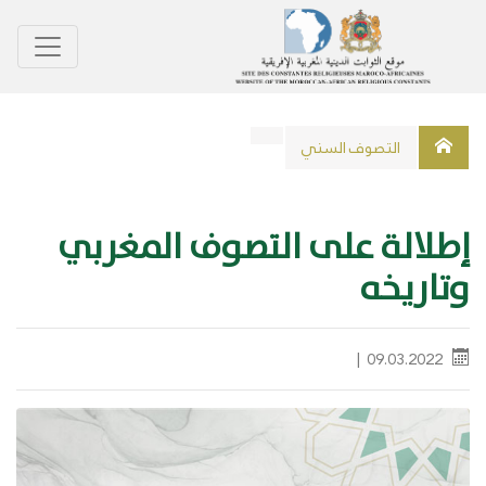
اﻟﺘﺼﻮﻑ اﻟﺴﻨﻲ
إطلالة على التصوف المغربي
وتاريخه
‎|
09.03.2022