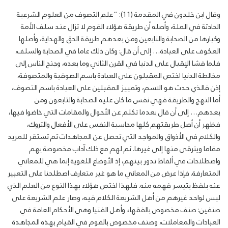
وقال ابن خلدون في المقدمة (11): “علم التصوف من العلوم الشرعية
الحادثة في الملة، وأصله أن طريقة هؤلاء القوم لا تزال عند سلف الأمة
وكبارها من الصحابة والتابعين ومن بعدهم طريقة الحق والهداية، وأصلها
العكوف على العبادة… إلى أن قال: وكان ذلك عاما في الصحابة والسلف،
فلما فشا الإقبال على الدنيا في القرن الثاني وما بعده، وجنح الناس إلى
مخالطة الدنيا اختص المقبلون على العبادة باسم الصوفية والمتصوفة،
إذن فالذي حدث هو الاسم، وتمييز المقبلين على العبادة باسم التصوف،
أما النهج والطريقة فهي نفس ما كان عليه الصحابة والتابعون ومن
بعدهم… إلى أن قال بعدما تكلم عن الأحوال والمقامات التي خاضوا فيها،
فظهر أن أصل طريقتهم كلها محاسبة النفس على الأفعال والتروك،
والكلام في الأذواق والمواجد التي تحصل عن المجاهدات ثم تستقر للمريد
مقاما ويترقى منها إلى غيرها. ثم لهم مع ذلك آداب مخصوصة بهم
واصطلاحات في ألفاظ تدور بينهم، إذ الأوضاع اللغوية إنما هي للمعاني
المتعارفة. فإذا عرض من المعاني ما هو غير متعارف اصطلحنا على التعبير
عنه بلفظ يتيسر فهمه منه. فلهذا اختص هؤلاء بهذا النوع من العلم الذي
ليس لواحد غيرهم من أهل الشريعة الكلام فيه، وصار علم الشريعة على
صنفين: صنف مخصوص بالفقهاء وأهل الفتيا وهي الأحكام العامة في
العبادات والمعاملات، وصنف مخصوص بالقوم في القيام بهذه المجاهدة