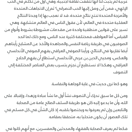
عربية لم يثبت لنا أنها تثقفت ثقافة أجنبية، وهي أول من تكلم في الحب
الإلهي، فمن أين وصل إليها الحب النصراني؟ ثم إن الاتجاهات المتحدة
والأمزجة المتحدة تنتج نتائج متحدة، قد لا نعجب بها إذا وجدنا النتائج
العقلية متحدة في العالم، لأن عقول الناس في العالم متشابهة. وهي
تسير على قوانين منطقية واحدة من مقدمات مشروطة بشروط وأنواع من
القياس، أما العواطف فمختلفة كثيرة عند الناس، ومع ذلك لما اتحد
الصوفيون في طريقة رياضة النفس والمجاهدة والأخذ عن المشايخ رأيناهم
أيضا تقاربوا في النتائج، ورأينا الصوفي العراقي يفهم الصوفي الأندلسي
والعكس، ومحيي الدين بن عربي الأندلسي استطاع أن يفهم الحلاج
العراقي، وهكذا لا نستطيع أن نجزم بتسرب بعض العناصر المختلفة إلى
التصوف.
وهو كما نرى حديث في غاية الوجاهة والنفاسة.
ومن كل ما سبق ندرك أن التصوف نشأ أول ما نشأ عبادة وزهدا، وإقبالا على
الله، وأن ما يدعو إليه كان هو طريقة السلف الصالح عامة من الصحابة
والتابعين وإن لم يعرفوا به ويختصوا بلقبه، إذ كان الشأن في كل مسلم في
تلك العصور أن يكون متحليا به، متحققا بمقامه.
فكما لم يعرف الصحابة بالفقهاء والمحدثين والمفسرين، مع أنهم كانوا في