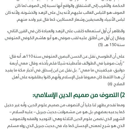
الحكمة. والأقرب إلى الاشتقاق والواقع أنها نسبة إلى الصوف لما كان
الصوف هو اللباس الغالب عليهم لأنه يدل على الزهد والخشونة، ولأنه كان
لباس الأنبياء والصديقين وشعار المساكين، كما قال غير واحد منهم.
والظاهر أن أول استعماله كلقب على الزهد والعبادة كان في القرن الثاني،
ويقال: إن أول من أطلق عليه لقب صوفي هو أبو هاشم الكوفي المتوفى
سنة 150 هـ. (5)
على أن الطوسي نقل عن الحسن البصري المتوفى سنة 110هـ أنه قال:
“رأيت صوفيا في الطوائف فأعطيته شيئا فلم يأخذه، وقال: معي أربعة
دوانيق، فيكفيني ما معي”. بل نقل عن ابن إسحاق في أخبار مكة ما يفيد
أن هذا اللفظ كان معروفا قبل الإسلام وأنهم كانوا يطلقونه على أهل
الصلاح. (6)
2) التصوف من صميم الدين الإسلامي:
ومما تقدم يظهر لنا جليا أن التصوف من صميم علوم الدين، وأنه غير دخيل
كما يدعيه بعضهم، بل هو من مشمولات حديث جبريل – عليه السلام –
الشهير الذي تضمن علوم الدين الثلاثة وهي: التوحيد والفقه والتصوف،
الذي هو شرح لمعنى الإحسان كما جاء في حديث جبريل الذي رواه مسلم