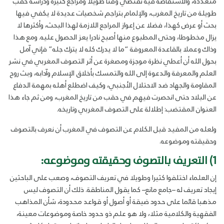
متعددة، والاستفاضة فيه تقتضي وقتا طويلا ومراجع كثيرة ودراسة حقب
طويلة من تاريخ المغرب، والإلمام بتراجم شخصيات عديدة لا يكفي فيها
بحث أو عرض كهذا، فضلا عن إعواز المراجع اللازمة لهذا البحث، وأكثرها لا
يزال مخطوطا، وحتى المطبوع منها أصبح نادرا يعز الحصول عليه. ومع هذا
وذاك وعملا بالقاعدة المعروفة “ما لا يدرك كله لا يترك جله” فإني آمل
بحول الله أن أعطي نظرة موجزة ومصغرة عن أثر التصوف المغربي في نشر
العلم والمعرفة والدعوة إلى الله والتمسك بأخلاق الإسلام وآدابه، وبث روح
المقاومة والجهاد ضد الاحتلال الأجنبي، وكيف اضطلع أهله بمهمة الدفاع
عن البلاد حتى انحصرت فيهم في حقب من تاريخ المغرب، ومن ثم جاء هذا
العنوان المقتضب: إطلالة على التصوف المغربي وتاريخه.
ولعله من المفيد قبل الكلام عن التصوف في المغرب أن نعرف بالتصوف
وحقيقته وموضوعه.
1) التعريف بالتصوف وحقيقته وموضوعه:
إن العلماء اختلفوا كثيرا وطويلا في تعريف التصوف، وصعب على الباحثين
إيجاد تعريف له –جامع مانع– كما يقول المناطقة. ذلك أن التصوف ليس
مذهبا قائما على حدود ضيقة أو أصول أو قواعد محدودة، شأن المذاهب
الفقهية والكلامية مثلا، ولا هو علم ذو حدود خاصة وموضوعات معينة،