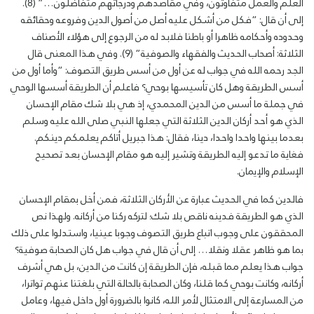
العلم والعمل متفاوتون، وفي مقاصدهم ودرجاتهم متفاضلون…” (8).
إلى أن قال: “فكل من أشكل عليه أصل من أصول الدين وفروعه وحقائقه
وحدوده وأحكامه ظاهرا أو باطنا فلابد له من الرجوع إلى هؤلاء الأصناف
الثلاثة: أصحاب الحديث والفقهاء والصوفية” (9). وفي هذا المعنى قال
الجد رحمه الله في جواب له عن أول من أسس طريق التصوف: “وأما أول من
أسس الطريقة وهل كان تأسيسها بوحي؟ فاعلم أن الطريقة أسسها الوحي
في جملة ما أسس من الدين المحمدي، إذ هي بلا شك مقام الإحسان
الذي هو أحد أركان الدين الثلاثة التي جعلها النبي صلى الله عليه وسلم
بعدما بينها واحدا واحدا، دينا، فقال: هذا جبريل أتاكم يعلمكم دينكم.
فغاية ما تدعو إليه الطريقة وتشير إليه هو مقام الإحسان بعد تصحيح
الإسلام والإيمان.
فالدين كما في الحديث عبارة عن الأركان الثلاثة، فمن أخل بمقام الإحسان
الذي هو الطريقة فدينه ناقص بلا شك؛ لتركه ركنا من أركانه. ولهذا نص
المحققون على وجوب اتباع طريق التصوف وجوبا عينيا، واستدلوا على ذلك
بما هو ظاهر عقلا ونقلا… إلى أن قال في جواب هل كان الصحابة صوفية؟
جواب هذا يعلم مما قبله، فإن الطريقة إن كانت من الدين، بل هي أشرف
أركانه، وكانت بوحي كما قلنا، وكان الصحابة بالحالة التي بلغتنا عنهم تواترا،
من المسارعة إلى الامتثال لأمر الله، كانوا بالضرورة أول داخل فيها، وعامل