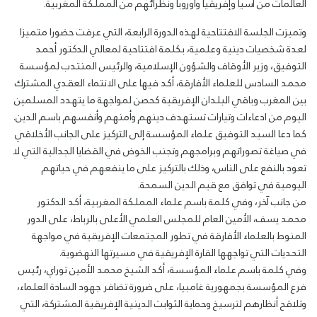
العالمات من آسيا وإفريقيا وأوروبا ونظرائهم من المملكة المغربية.
وتميزت الجلسة الافتتاحية لهذه الدورة الرابعة، التي عرفت حضورا متميزا
لعدة شخصيات دينية وعلمية، بكلمة افتتاحية لمعالي الدكتور أحمد
التوفيق، وزير الأوقاف والشؤون الإسلامية، والرئيس المنتدب لمؤسسة
محمد السادس للعلماء الأفارقة، أكد فيها على الانتماء العقدي المشترك
بين المغرب وباقي البلدان الإفريقية كحصن لمواجهة ما يتهدد المسلمين
اليوم من ادعاءات وتيارات تستهدف دينهم وأمنهم وأنفسهم باسم الدين.
كما دعا السيد التوفيق علماء المؤسسة إلى التركيز على الجانب الأخلاقي
في صياغة تصوراتهم وبرامجهم وتجنب الخوض في القضايا الجدالية التي لا
تعود بالنفع على الناس، وذلك بالتركيز على ما ينفعهم في حياتهم
اليومية في توافق مع قيم الدين السمحة.
من جانب آخر، وفي كلمة باسم علماء المملكة المغربية، أكد الدكتور
محمد يسف، الأمين العام للمجلس العلمي الأعلى بالرباط، على الدور
المنوط بالعلماء الأفارقة في تطور المجتمعات الإفريقية في مواجهة
التحديات التي تواجهها القارة الإفريقية في مسيرتها النهضوية.
وفي كلمة باسم علماء المؤسسة، أكد الشيخ محمد الأمين توراي، رئيس
فرع المؤسسة بجمهورية غامبيا، على ضرورة تضافر جهود السادة العلماء،
وتلاقح أنظارهم لترسيخ وحماية الثوابت الدينية الإفريقية المشتركة، التي