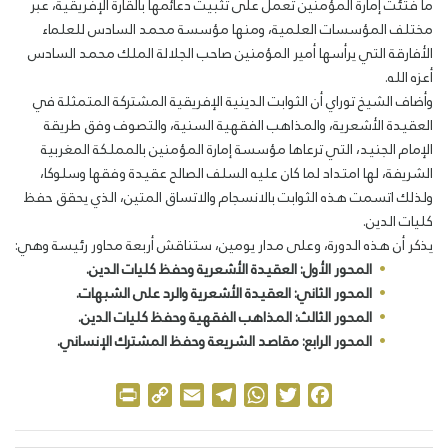
ما فتئت إمارة المؤمنين تعمل على تثبيت دعائمها بالقارة الإفريقية، عبر
مختلف المؤسسات العلمية، ومنها مؤسسة محمد السادس للعلماء
الأفارقة التي يرأسها أمير المؤمنين صاحب الجلالة الملك محمد السادس
أعزه الله.
وأضاف الشيخ توراي أن الثوابت الدينية الإفريقية المشتركة المتمثلة في
العقيدة الأشعرية، والمذاهب الفقهية السنية، والتصوف وفق طريقة
الإمام الجنيد، التي ترعاها مؤسسة إمارة المؤمنين بالمملكة المغربية
الشريفة، لها امتداد لما كان عليه السلف الصالح عقيدة وفقها وسلوكا،
ولذلك اتسمت هذه الثوابت بالانسجام والاتساق المتين، الذي يحقق حفظ
كليات الدين.
يذكر أن هذه الدورة، وعلى مدار يومين، ستناقش أربعة محاور رئيسة وهي:
المحور الأول: العقيدة الأشعرية وحفظ كليات الدين.
المحور الثاني: العقيدة الأشعرية والرد على الشبهات.
المحور الثالث: المذاهب الفقهية وحفظ كليات الدين.
المحور الرابع: مقاصد الشريعة وحفظ المشترك الإنساني.
Print
Copy
Email
Telegram
WhatsApp
Twitter
Facebook
Link