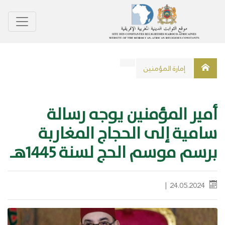
ﺇﻣﺎﺭﺓ اﻟﻤﺆﻣﻨﻴﻦ
أمير المؤمنين يوجه رسالة
سامية إلى الحجاج المغاربة
برسم موسم الحج لسنة 1445هـ
‎|
24.05.2024