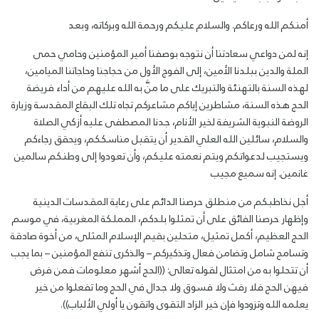
أمنكم الله ورعاكم. والسلام عليكم ورحمة الله وبركاته، وبعد
إنه لمن دواعي سعادتنا أن نتوجه بوصفنا أمير المؤمنين وحامي حمى
الملة والدين ببلدنا الأمين، إلى الفوج الأول من حجاجنا وحاجاتنا الميامين،
لهذه السنة بالتهنئة والتبريك على ما منَّ به الله عليهم من أداء فريضة
الحج هذه السنة، مشاطرين إياكم مشاعركم تجاه تلك البقاع المقدسة وزيارة
الروضة النبوية الشريفة لخير الأنام، جدنا المصطفى عليه أزكي الصلاة
والسلام، سائلين الله العلي القدير أن يتقبل مناسككم، ويحقق رجاءكم
ويستجيب لدعواتكم ويتم نعمته عليكم، وأن تعودوا إلى وطنكم سالمين
غانمين. إنه سميع مجيب
أجل نخاطبكم من منطلق حرصنا الدائم على رعاية المقدسات الدينية
وإظهار حرصنا الفائق على أن تمثلوا بلدكم، المملكة المغربية، في موسم
الحج العظيم، أكمل تمثيل، متحلين بقيم الإسلام المثلى، من أخوة صادقة
وتسامح شامل وتضامن فعال وتذكيركم – والذكرى تنفع المؤمنين – بما يجب
أن تتحلوا به من امتثال لقوله تعالى: ((الحج أشهر معلومات فمن فرض
فيهن الحج فلا رفث ولا فسوق ولا جدال في الحج وما تفعلوا من خير
يعلمه الله وتزودوا فإن خير الزاد التقوى واتقون يا أولي الألباب)).