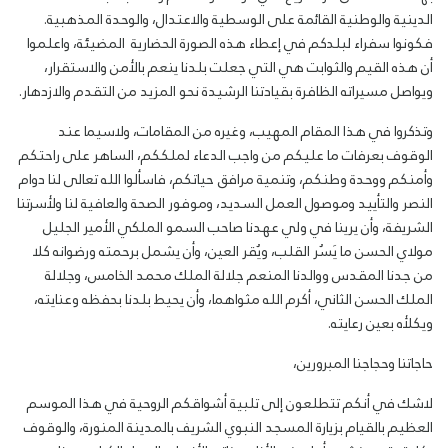
الدينية والوطنية القائمة على الوسطية والاعتدال، والوحدة المذهبية.
فكونوا سفراء لبلدكم في إعطاء هذه الصورة الحضارية المضيئة، واعلموا
أن هذه القيم والثوابت هي التي جعلت بلدنا ينعم بالأمن والاستقرار،
ويواصل مسيراته الظافرة بقيادتنا الرشيدة نحو المزيد من التقدم والازدهار.
وتذكروا في هذا المقام المهيب، وغيره من المقامات، ولاسيما عند
الوقوف بعرفات ما عليكم من واجب الدعاء لملككم، الساهر على راحتكم
وأمنكم ووحدة وطنكم، وتنمية مرافق حياتكم، فاسألوا الله تعالى لنا دوام
النصر والتأييد وموصول العمل السديد، وموفور الصحة والعافية لنا ولأسرتنا
الشريفة، وأن يرينا في ولي عهدنا صاحب السمو الملكي الأمير الجليل
مولاي الحسن ما يَسُر القلب، ويُقر العين، وأن يشمل برحمته ورضوانه كلا
من جدنا المقدس ووالدنا المنعم جلالة الملك محمد الخامس، وجلالة
الملك الحسن الثاني، أكرم الله مثواهما، وأن يحيط بلدنا بحفظه وعنايته،
ويكلأه بعين رعايته.
حاجاتنا وحجاجنا المبرورين،
لاشك في أنكم تتطلعون إلى تلبية أشواقكم الروحية في هذا الموسم
العظيم بالقيام بزيارة المسجد النبوي الشريف بالمدينة المنورة، والوقوف