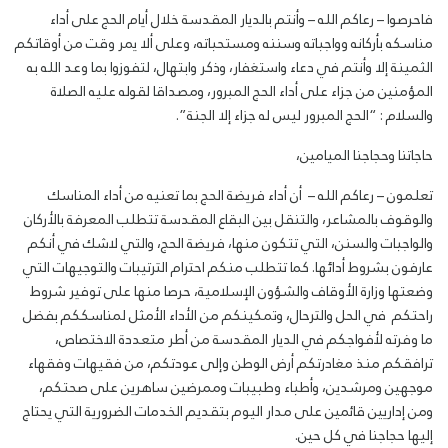
فاحرصوا – رعاكم الله – وأنتم بالديار المقدسة خلال أيام الحج على أداء
مناسكه بأركانه وواجباته وسننه ومستحباته، وعلى ألا يمر وقت من أوقاتكم
الثمينة إلا وأنتم في دعاء واستغفار، وذكر وابتهال، لتفوزوا بما وعد الله به
المؤمنين من جزاء على أداء الحج المبرور، ومصداقا لقوله عليه الصلاة
والسلام : “الحج المبرور ليس له جزاء إلا الجنة”.
حاجاتنا وحجاجنا الميامين،
تعلمون – رعاكم الله – أن أداء فريضة الحج بما تعنيه من أداء المناسك
والوقوف بالمشاعر، والتنقل بين البقاع المقدسة تتطلب المعرفة بالأركان
والواجبات والسنن، التي تتكون منها، فريضة الحج، والتي لاشك في أنكم
عارفون بشروط أدائها. كما تتطلب منكم احترام الترتيبات والتوجيهات التي
وضعتها وزارة الأوقاف والشؤون الإسلامية، حرصا منها على توفير شروط
راحتكم في الحل والترحال، وتمكينكم من الأداء الأمثل لمناسككم بفضل
ما وفرته لأفواجكم في الديار المقدسة من أطر متعددة الاختصاص،
ترافقكم منذ مغادرتكم أرض الوطن وإلى عودتكم، من فقيهات وفقهاء
موجهين ومرشدين، وأطباء وطبيبات وممرضين ساهرين على صحتكم،
ومن إداريين قائمين على مدار اليوم بتقديم الخدمات الضرورية التي يحتاج
إليها حجاجنا في كل حين.