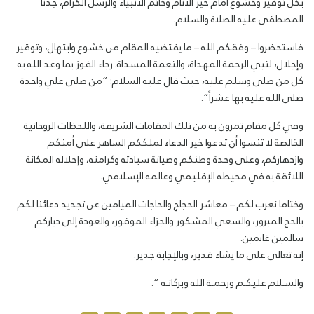
بكل توقير وخشوع أمام خير الأنام وخاتم الأنبياء والرسل الكرام، جدنا
المصطفى عليه الصلاة والسلام.
فاستحضروا – وفقكم الله – ما يقتضيه المقام من خشوع وابتهال، وتوقير
وإجلال، لنبي الرحمة المهداة، والنعمة المسداة. رجاء الفوز بما وعد الله به
كل من صلى وسلم عليه، حيث قال عليه السلام: “من صلى علي واحدة
صلى الله عليه بها عشراً”.
وفي كل مقام تمرون به من تلك المقامات الشريفة، واللحظات الروحانية
الخالصة لا تنسوا أن تدعوا خير الدعاء لملككم الساهر على أمنكم
وازدهاركم، وعلى وحدة وطنكم وصيانة سيادته وكرامته، وإحلاله المكانة
اللائقة به في محيطه الإقليمي وعالمه الإسلامي.
وختاما نعرب لكم – معاشر الحجاج والحاجات الميامين عن تجديد دعائنا لكم
بالحج المبرور، والسعي المشكور والجزاء الموفور، والعودة إلى دياركم
سالمين غانمين.
إنه تعالى على ما يشاء قدير، وبالإجابة جدير.
والسـلام عليكـم ورحمـة الله وبركاتـه “.