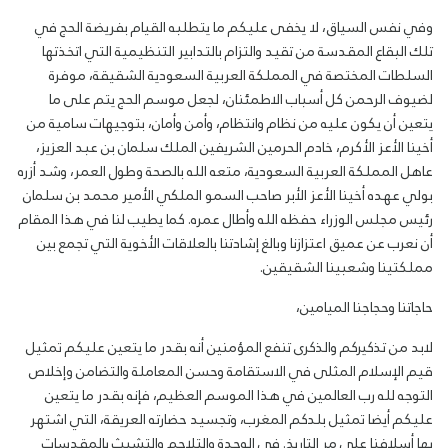
وفي نفس السياق، لا يخفى عليكم ما يتطلبه القيام بفريضة الحج في
تلك البقاع المقدسة من تقيد والتزام بالتدابير التنظيمية التي اتخذتها
السلطات المختصة في المملكة العربية السعودية الشقيقة، موفرة
لضيوف الرحمن كل أسباب الاطمئنان، لجعل موسم الحج يتم على ما
يتعين أن يكون عليه من نظام وانتظام، وأمن وأمان، بتوجيهات سامية من
أخينا الأعز الأكرم، خادم الحرمين الشريفين الملك سلمان بن عبد العزيز،
عاهل المملكة العربية السعودية، متعه الله بالصحة وطول العمر، وشد أزره
بولي عهده أخينا الأعز الأبر صاحب السمو الملكي الأمير محمد بن سلمان
رئيس مجلس الوزراء حفظه الله وأطال عمره. كما يطيب لنا في هذا المقام
أن نعرب عن عميق اعتزازنا وبالغ إشادتنا بالعلاقات الأخوية التي تجمع بين
مملكتينا وشعبينا الشقيقين.
حاجاتنا وحجاجنا الميامين،
لابد من تذكيركم والذكرى تنفع المؤمنين أنه بقدر ما يتعين عليكم تمثيل
قيم الإسلام المثلى في الاستقامة وحسن المعاملة والتضامن وإخلاص
التوجه لله رب العالمين في هذا الموسم العظيم، فإنه بقدر ما يتعين
عليكم أيضا تمثيل بلدكم المغرب، وتجسيد حضارته العريقة، التي اشتهر
بها أسلافنا على مر التاريخ. في الوحدة والتلاحم والتشبث بالمقدسات